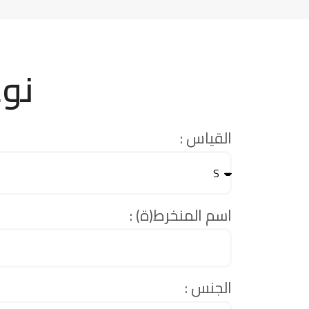
نوع ال
القياس :
اسم المنخرط(ة) :
الجنس :